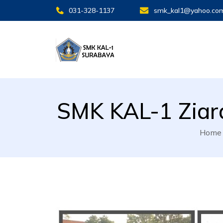
031-328-1137
smk_kal1@yahoo.co
SMK KAL 1 SBY
SMK KAL 1 SBY
SMK KAL-1 Ziar
Home