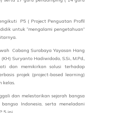
gikuti P5 ( Project Penguatan Profil
 didik untuk “mengalami pengetahuan”
itarnya.
 bawah Cabang Surabaya Yayasan Hang
H) Suryanto Hadiwidodo, S.Si., M.Pd.,
ti dan memikirkan solusi terhadap
asis projek (project-based learning)
 kelas.
gali dan melestarikan sejarah bangsa
bangsa Indonesia, serta meneladani
 5 ini.