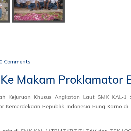
0 Comments
 Ke Makam Proklamator 
h Kejuruan Khusus Angkatan Laut SMK KAL-1 S
 Kemerdekaan Republik Indonesia Bung Karno di Bl
ng ada di SMK KAL-1(TPM,TKR,TITL,TAV dan TEK LOG