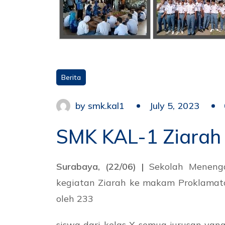
Berita
by
smk.kal1
July 5, 2023
SMK KAL-1 Ziarah
Surabaya, (22/06) |
Sekolah Menenga
kegiatan Ziarah ke makam Proklamator
oleh 233
siswa dari kelas X semua jurusan ya