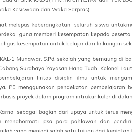
aka Kesiswaan dan Waka Sarpras).
at melepas keberangkatan seluruh siswa untukmen
Merdeka guna memberi kesempatan kepada peserta
aligus kesempatan untuk belajar dari linkungan sek
K KAL-1 Munawar, S.Pd, sekolah yang bernaung di
Cabang Surabaya Yayasan Hang Tuah Kolonel Laut (K
belajaran lintas disiplin ilmu untuk mengama
ya. P5 menggunakan pendekatan pembelajaran berb
asis proyek dalam program intrakurikuler di dalam
rno sebagai bagian dari upaya untuk terus meng
n menghormati jasa para pahlawan dan pendiri 
lah yang menjadi salah satu tujuan dari kegiatan P