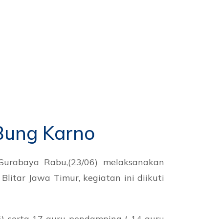
Bung Karno
urabaya Rabu,(23/06) melaksanakan
itar Jawa Timur, kegiatan ini diikuti
) serta 17 guru pendamping ( 14 guru