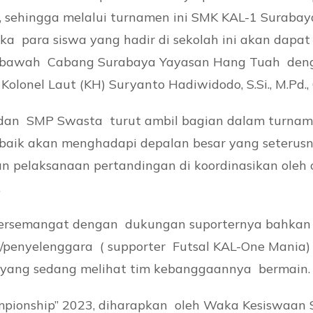
 sehingga melalui turnamen ini SMK KAL-1 Surabaya
ka para siswa yang hadir di sekolah ini akan dapa
di bawah Cabang Surabaya Yayasan Hang Tuah den
lonel Laut (KH) Suryanto Hadiwidodo, S.Si., M.Pd.
 dan SMP Swasta turut ambil bagian dalam turname
erbaik akan menghadapi depalan besar yang seterusn
an pelaksanaan pertandingan di koordinasikan oleh of
.
bersemangat dengan dukungan suporternya bahkan 
/penyelenggara ( supporter Futsal KAL-One Mania)
 yang sedang melihat tim kebanggaannya bermain.
ampionship” 2023, diharapkan oleh Waka Kesiswaa