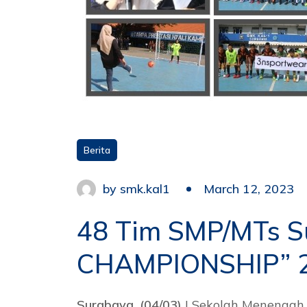
Berita
by
smk.kal1
March 12, 2023
48 Tim SMP/MTs Su
CHAMPIONSHIP” 
Surabaya, (04/03)
| Sekolah Menengah