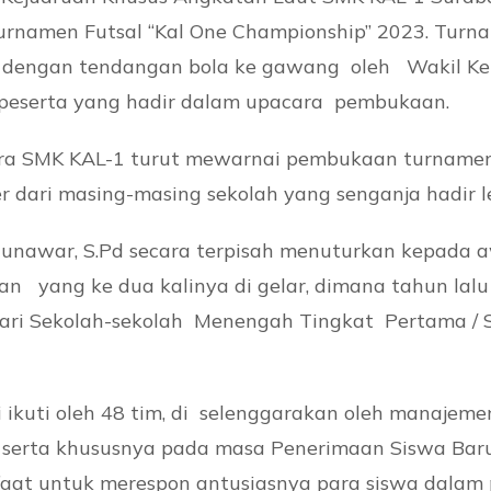
rnamen Futsal “Kal One Championship” 2023. Turnam
) dengan tendangan bola ke gawang oleh Wakil Ke
uh peserta yang hadir dalam upacara pembukaan.
ra SMK KAL-1 turut mewarnai pembukaan turnamen 
r dari masing-masing sekolah yang senganja hadir l
Munawar, S.Pd secara terpisah menuturkan kepada
n yang ke dua kalinya di gelar, dimana tahun lalu 
ari Sekolah-sekolah Menengah Tingkat Pertama / S
 ikuti oleh 48 tim, di selenggarakan oleh manajem
s serta khususnya pada masa Penerimaan Siswa Bar
faat untuk merespon antusiasnya para siswa dalam