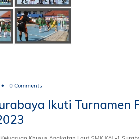
0 Comments
rabaya Ikuti Turnamen 
2023
 Kejuaruan Khusus Angkatan Laut SMK KAL-1 Suraba