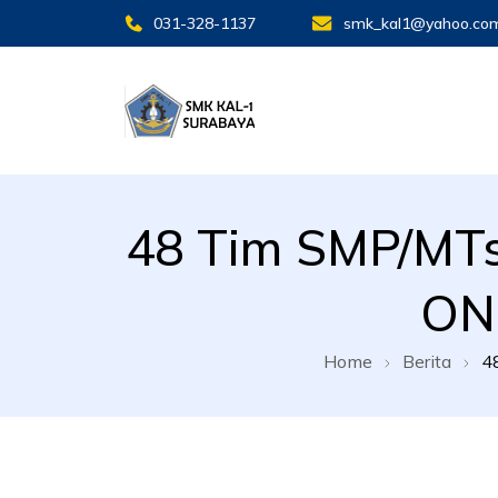
031-328-1137
smk_kal1@yahoo.co
SMK KAL 1 SBY
SMK KAL 1 SBY
48 Tim SMP/MTs
ON
Home
Berita
4