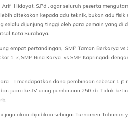
1 Arif Hidayat, S.Pd , agar seluruh peserta mengut
lebih ditekakan kepada adu teknik, bukan adu fisi
ng selalu dijunjung tinggi oleh para pemain yang d
utsal Kota Surabaya.
rlangsung empat pertandingan, SMP Taman Berkarya v
or 1-3, SMP Bina Karya vs SMP Kapringadi dengan
ara – I mendapatkan dana pembinaan sebesar 1 jt ru
 dan juara ke-IV uang pembinaan 250 rb. Tidak keting
rb.
i juga akan dijadikan sebagai Turnamen Tahunan y