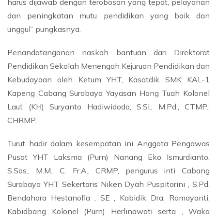
harus dijawab dengan terobosan yang tepat, pelayanan
dan peningkatan mutu pendidikan yang baik dan
unggul” pungkasnya.
Penandatanganan naskah bantuan dari Direktorat
Pendidikan Sekolah Menengah Kejuruan Pendidikan dan
Kebudayaan oleh Ketum YHT, Kasatdik SMK KAL-1
Kapeng Cabang Surabaya Yayasan Hang Tuah Kolonel
Laut (KH) Suryanto Hadiwidodo, S.Si., M.Pd., CTMP.,
CHRMP.
Turut hadir dalam kesempatan ini Anggota Pengawas
Pusat YHT Laksma (Purn) Nanang Eko Ismurdianto,
S.Sos., M.M., C. Fr.A., CRMP, pengurus inti Cabang
Surabaya YHT Sekertaris Niken Dyah Puspitorini , S.Pd,
Bendahara Hestanofia , SE , Kabidik Dra. Ramayanti,
Kabidbang Kolonel (Purn) Herlinawati serta , Waka