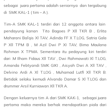
sebagai juara pertama adalah seniornya dan tergabung
di SMK KAL-1 ( tim – A ).
Tim-A SMK KAL-1 terdiri dari 12 anggota antara lain
pendayung kanan Tito Bagoes P Xll TKR B , Erlita
Maharani Bal’qis Xl TAV, Adinda FF X T.LOG, Satria Gala
P Xll TPM B , M Azil Dwi P XI TAV, Bima Maulana
Rohman X TPMA. Sementara itu pedayung kiri terdiri
dari .M Ilham Fidaus Xll TAV , Dwi Rahmawati Xl T.LOG,
Amanda Febtyandi SMK GIKI , Aisyah Dwi A Xll TAV ,
Delvino Ardi A Xl T.LOG , Muhamad Lutfi Xll TKR B.
Betidak selaku kemudi Alvando Damar S Xl T.LOG dan
drummer Arsil Kurniawan Xll TKR A.
Dengan keluarnya tim A dari SMK KAK-1, sebagai juara
pertama maka mereka berhak mendapatkan piala dari