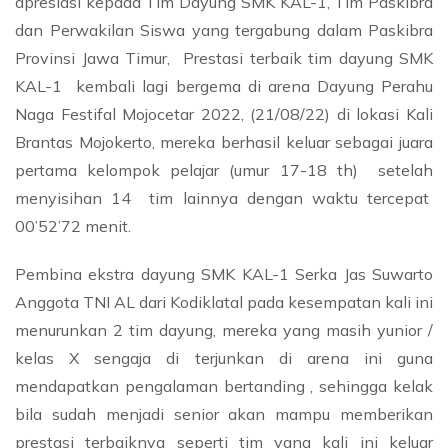
apresiasi kepada Tim Dayung SMK KAL-1, Tim Paskibra
dan Perwakilan Siswa yang tergabung dalam Paskibra
Provinsi Jawa Timur, Prestasi terbaik tim dayung SMK
KAL-1 kembali lagi bergema di arena Dayung Perahu
Naga Festifal Mojocetar 2022, (21/08/22) di lokasi Kali
Brantas Mojokerto, mereka berhasil keluar sebagai juara
pertama kelompok pelajar (umur 17-18 th) setelah
menyisihan 14 tim lainnya dengan waktu tercepat
00’52’72 menit.
Pembina ekstra dayung SMK KAL-1 Serka Jas Suwarto
Anggota TNI AL dari Kodiklatal pada kesempatan kali ini
menurunkan 2 tim dayung, mereka yang masih yunior /
kelas X sengaja di terjunkan di arena ini guna
mendapatkan pengalaman bertanding , sehingga kelak
bila sudah menjadi senior akan mampu memberikan
prestasi terbaiknya seperti tim yang kali ini keluar