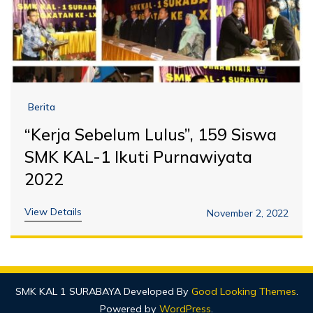
Berita
“Kerja Sebelum Lulus”, 159 Siswa
SMK KAL-1 Ikuti Purnawiyata
2022
View Details
November 2, 2022
SMK KAL 1 SURABAYA
Developed By
Good Looking Themes
.
Powered by
WordPress
.